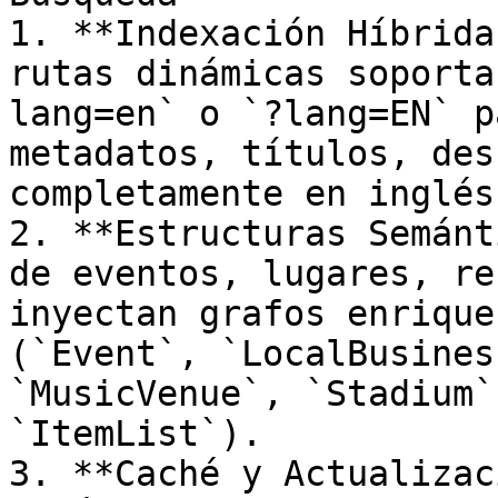
1. **Indexación Híbrida
rutas dinámicas soporta
lang=en` o `?lang=EN` p
metadatos, títulos, des
completamente en inglés.
2. **Estructuras Semánt
de eventos, lugares, re
inyectan grafos enrique
(`Event`, `LocalBusines
`MusicVenue`, `Stadium`
`ItemList`).

3. **Caché y Actualizac