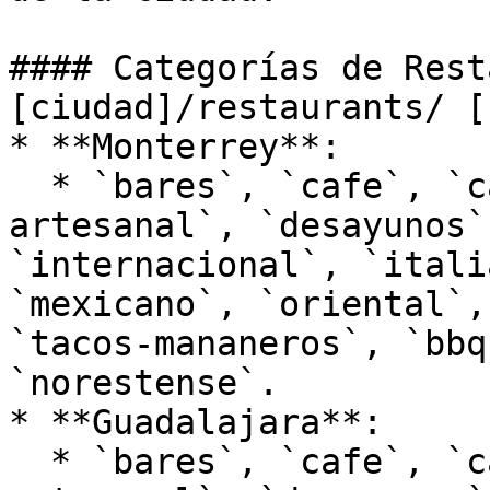
#### Categorías de Rest
[ciudad]/restaurants/ [
* **Monterrey**:

  * `bares`, `cafe`, `casual`, `cerveza-
artesanal`, `desayunos`
`internacional`, `itali
`mexicano`, `oriental`,
`tacos-mananeros`, `bbq
`norestense`.

* **Guadalajara**:

  * `bares`, `cafe`, `casual`, `cerveza-