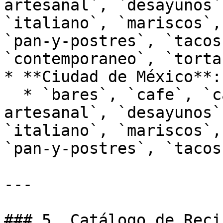
artesanal`, `desayunos`
`italiano`, `mariscos`,
`pan-y-postres`, `tacos
`contemporaneo`, `torta
* **Ciudad de México**:

  * `bares`, `cafe`, `casual`, `cerveza-
artesanal`, `desayunos`
`italiano`, `mariscos`,
`pan-y-postres`, `tacos`
---

### 5. Catálogo de Reci