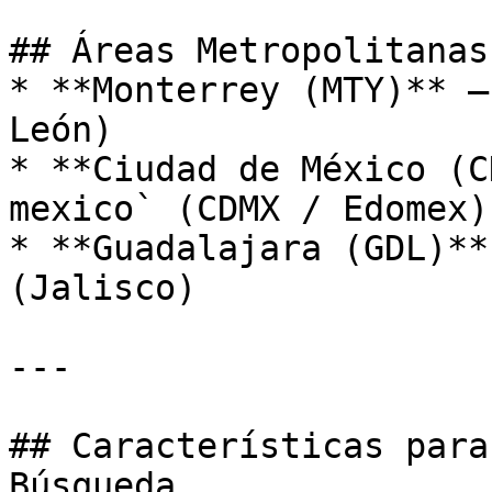
## Áreas Metropolitanas
* **Monterrey (MTY)** —
León)

* **Ciudad de México (C
mexico` (CDMX / Edomex)

* **Guadalajara (GDL)**
(Jalisco)

---

## Características para
Búsqueda
