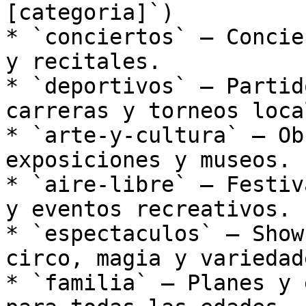
[categoria]`)

* `conciertos` — Concie
y recitales.

* `deportivos` — Partid
carreras y torneos local
* `arte-y-cultura` — Ob
exposiciones y museos.

* `aire-libre` — Festiv
y eventos recreativos.

* `espectaculos` — Show
circo, magia y variedade
* `familia` — Planes y 