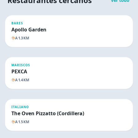
Restaurantes cercanos
Ver todo
BARES
Apollo Garden
A
1.3
KM
MARISCOS
PEXCA
A
1.4
KM
ITALIANO
The Oven Pizzatto (Cordillera)
A
1.5
KM