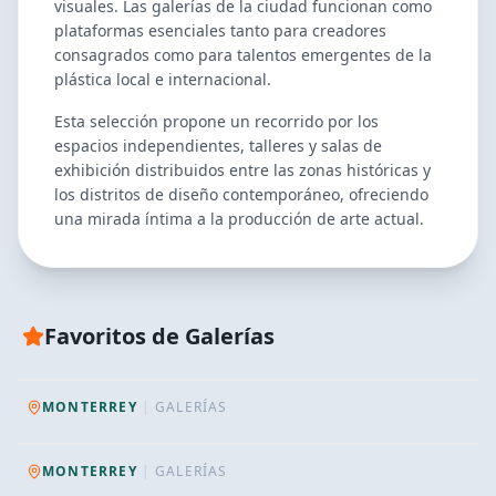
visuales. Las galerías de la ciudad funcionan como
plataformas esenciales tanto para creadores
consagrados como para talentos emergentes de la
plástica local e internacional.
Esta selección propone un recorrido por los
espacios independientes, talleres y salas de
exhibición distribuidos entre las zonas históricas y
los distritos de diseño contemporáneo, ofreciendo
una mirada íntima a la producción de arte actual.
RECOMENDADO TUDU
Favoritos de
Galerías
Olarte Galería y Taller
RECOMENDADO TUDU
Carápan
MONTERREY
|
GALERÍAS
MONTERREY
|
GALERÍAS