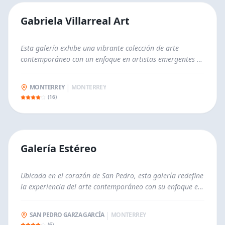
conexión entre el público y los creadores.
GALERÍAS
Gabriela Villarreal Art
Esta galería exhibe una vibrante colección de arte
contemporáneo con un enfoque en artistas emergentes y
establecidos de la región. Lo que distingue a esta galería
es su compromiso con la diversidad artística, mostrando
|
MONTERREY
MONTERREY
obras que van desde la pintura y la escultura hasta
(
16
)
instalaciones multimedia y fotografía, además de ofrecer
eventos especiales. La atmósfera acogedora y el personal
conocedor hacen que cada visita sea una experiencia
enriquecedora en la escena cultural de Nuevo León.
GALERÍAS
Galería Estéreo
Ubicada en el corazón de San Pedro, esta galería redefine
la experiencia del arte contemporáneo con su enfoque en
la innovación y la experimentación. Galería Estéreo
exhibe una ecléctica colección de obras, desde pintura y
|
SAN PEDRO GARZA GARCÍA
MONTERREY
escultura hasta instalaciones multimedia y performance,
(
6
)