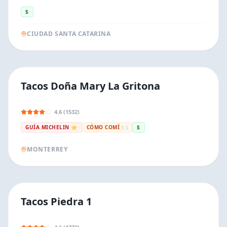
$
CIUDAD SANTA CATARINA
Tacos Doña Mary La Gritona
4.6 (1532)
GUÍA MICHELIN ⭐
CÓMO COMÍ 🍽️
$
MONTERREY
Tacos Piedra 1