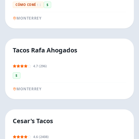
CÓMO COMÍ 🍽️
$
MONTERREY
Tacos Rafa Ahogados
4.7 (296)
$
MONTERREY
Cesar's Tacos
4.6 (2408)