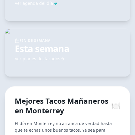
Ver agenda del día
FIN DE SEMANA
Esta semana
Ver planes destacados
Mejores
Tacos Mañaneros
🍽️
en
Monterrey
El día en Monterrey no arranca de verdad hasta
que te echas unos buenos tacos. Ya sea para