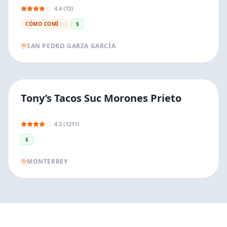
4.4 (72)
CÓMO COMÍ 🍽️
$
SAN PEDRO GARZA GARCÍA
Tony’s Tacos Suc Morones Prieto
4.3 (1211)
$
MONTERREY