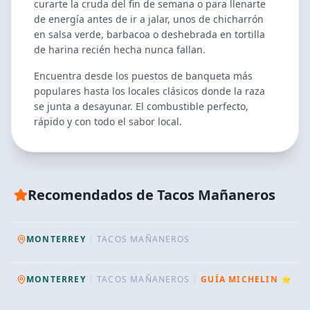
curarte la cruda del fin de semana o para llenarte
de energía antes de ir a jalar, unos de chicharrón
en salsa verde, barbacoa o deshebrada en tortilla
de harina recién hecha nunca fallan.
Encuentra desde los puestos de banqueta más
populares hasta los locales clásicos donde la raza
se junta a desayunar. El combustible perfecto,
rápido y con todo el sabor local.
RECOMENDADO TUDU
Recomendados de
Tacos Mañaneros
Tacos Lucas
RECOMENDADO TUDU
Tacos "El Compadre" Alias del
Muerto
MONTERREY
|
TACOS MAÑANEROS
MONTERREY
|
TACOS MAÑANEROS
|
GUÍA MICHELIN ⭐