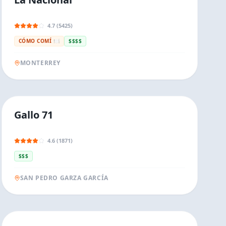
4.7 (5425)
CÓMO COMÍ 🍽️
$$$$
MONTERREY
Gallo 71
4.6 (1871)
$$$
SAN PEDRO GARZA GARCÍA