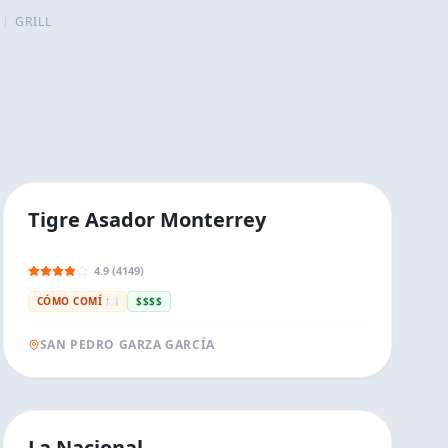
|
GRILL
Tigre Asador Monterrey
4.9 (4149)
CÓMO COMÍ 🍽️
$$$$
SAN PEDRO GARZA GARCÍA
La Nacional