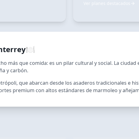
Ver planes destacados
terrey
🍽️
o más que comida: es un pilar cultural y social. La ciudad 
eña y carbón.
trópoli, que abarcan desde los asaderos tradicionales e hist
ortes premium con altos estándares de marmoleo y añejam
RECOMENDADO TUDU
9 FUEGOS