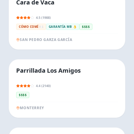
Cara de Vaca
4.5 (1988)
CÓMO COMÍ 🍽️
GARANTÍA MB 👌
$$$$
SAN PEDRO GARZA GARCÍA
Parrillada Los Amigos
4.4 (2140)
$$$$
MONTERREY