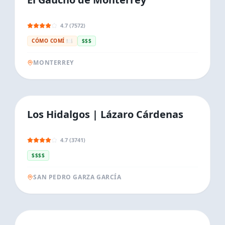
4.7 (7572)
CÓMO COMÍ 🍽️
$$$
MONTERREY
Los Hidalgos | Lázaro Cárdenas
4.7 (3741)
$$$$
SAN PEDRO GARZA GARCÍA