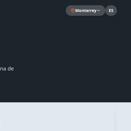
udu AI para
agosto de 2026
.
Monterrey
ES
ina de
a