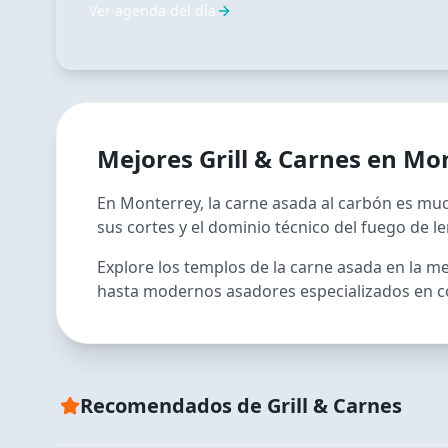
Ver agenda del día
Mejores
Grill & Carnes
en
Mon
En Monterrey, la carne asada al carbón es much
sus cortes y el dominio técnico del fuego de l
Explore los templos de la carne asada en la me
hasta modernos asadores especializados en c
RECOMENDADO TUDU
Mochomos Monterrey
Recomendados de
Grill & Carnes