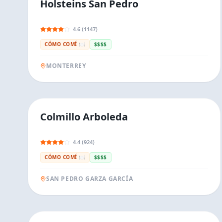
Holsteins San Pedro
4.6 (1147)
CÓMO COMÍ 🍽️
$$$$
MONTERREY
Colmillo Arboleda
4.4 (924)
CÓMO COMÍ 🍽️
$$$$
SAN PEDRO GARZA GARCÍA