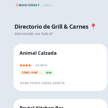
MONTERREY
|
GRILL
Directorio de
Grill & Carnes
📍
Sincronizado con Tudu AI
Animal Calzada
4.9 (9817)
CÓMO COMÍ 🍽️
$$$$
SAN PEDRO GARZA GARCÍA
Brutal Kitchen Bar