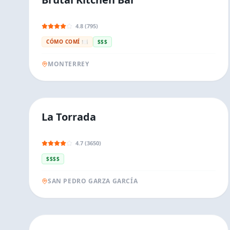
4.8 (795)
CÓMO COMÍ 🍽️
$$$
MONTERREY
La Torrada
4.7 (3650)
$$$$
SAN PEDRO GARZA GARCÍA