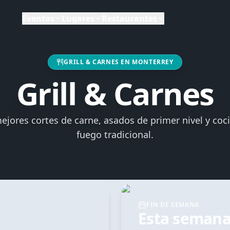
Metropolitana de
Monterrey
,
Nuevo León
. Actualizado por T
Eventos
Lugares
Restaurantes
GRILL & CARNES
EN
MONTERREY
Grill & Carnes
ejores cortes de carne, asados de primer nivel y coc
fuego tradicional.
FIN DE SEMANA
Esta seman