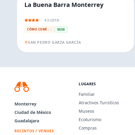
La Buena Barra Monterrey
4.3 (2213)
CÓMO COMÍ 🍽️
$$$$
SAN PEDRO GARZA GARCÍA
LUGARES
Familiar
Atractivos Turistícos
Monterrey
Museos
Ciudad de México
Ecoturismo
Guadalajara
Compras
RECINTOS / VENUES