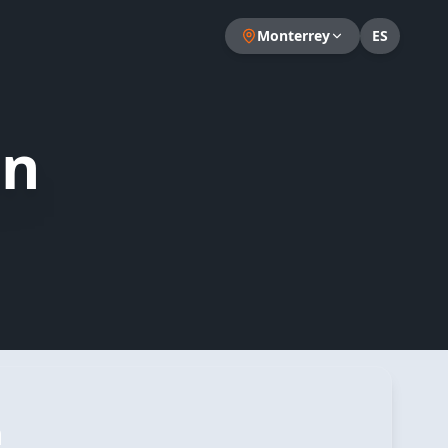
Monterrey
ES
en
a