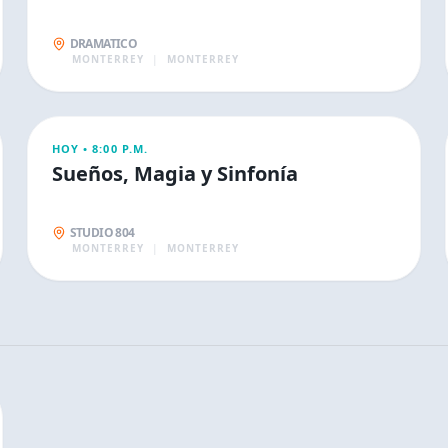
DRAMATICO
MONTERREY
|
MONTERREY
ESPECTÁCULOS
HOY •
8:00 P.M.
Sueños, Magia y Sinfonía
STUDIO 804
MONTERREY
|
MONTERREY