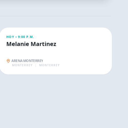
CONCIERTOS
HOY •
9:00 P.M.
Melanie Martinez
ARENA MONTERREY
MONTERREY
|
MONTERREY