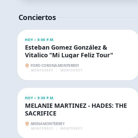
Conciertos
CONCIERTOS
HOY •
8:00 P.M.
Esteban Gomez González &
Vitalico "Mi Lugar Feliz Tour"
FORO CORONA MONTERREY
MONTERREY
|
MONTERREY
CONCIERTOS
HOY •
9:30 P.M.
MELANIE MARTINEZ - HADES: THE
SACRIFICE
ARENA MONTERREY
MONTERREY
|
MONTERREY