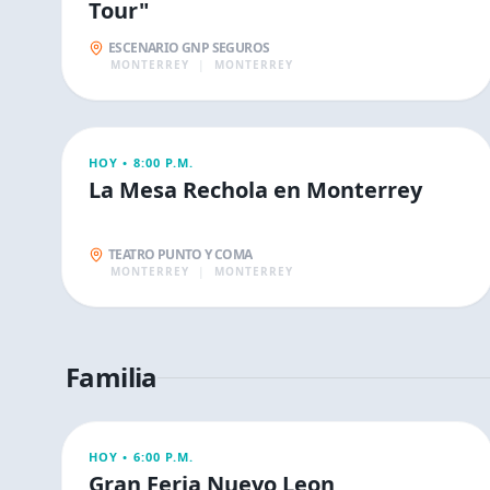
Tour"
ESCENARIO GNP SEGUROS
MONTERREY
|
MONTERREY
ESPECTÁCULOS
HOY •
8:00 P.M.
La Mesa Rechola en Monterrey
TEATRO PUNTO Y COMA
MONTERREY
|
MONTERREY
Familia
FAMILIA
HOY •
6:00 P.M.
Gran Feria Nuevo Leon