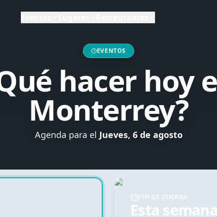
Eventos
Lugares
Restaurantes
eón
, Mexico
EVENTOS
Qué hacer hoy 
ey
Monterrey
?
Agenda para el
Jueves, 6 de agosto
FIN DE SEMANA
Esta seman