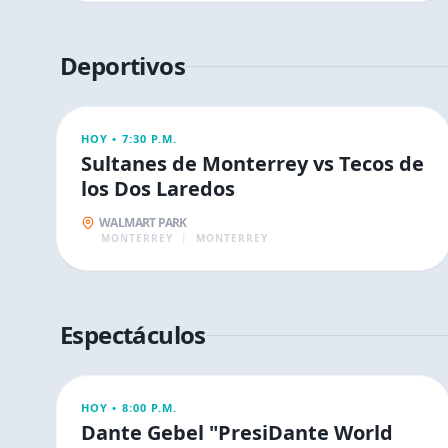
Deportivos
DEPORTIVOS
HOY •
7:30 P.M.
Sultanes de Monterrey vs Tecos de
los Dos Laredos
WALMART PARK
MONTERREY
|
MONTERREY
Espectáculos
ESPECTÁCULOS
HOY •
8:00 P.M.
Dante Gebel "PresiDante World