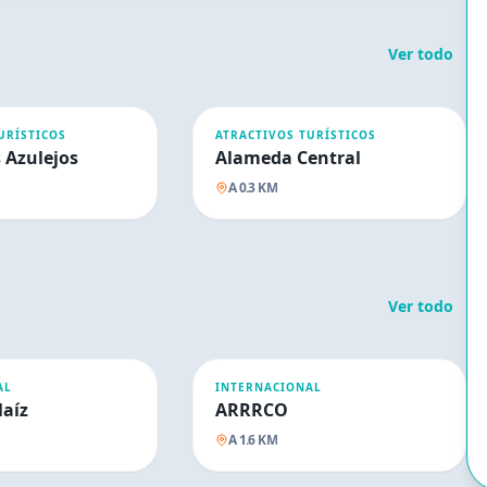
Ver todo
URÍSTICOS
ATRACTIVOS TURÍSTICOS
s Azulejos
Alameda Central
A
0.3
KM
Ver todo
AL
INTERNACIONAL
Maíz
ARRRCO
A
1.6
KM