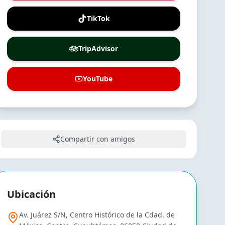
TikTok
TripAdvisor
YouTube
Compartir con amigos
Ubicación
Av. Juárez S/N, Centro Histórico de la Cdad. de