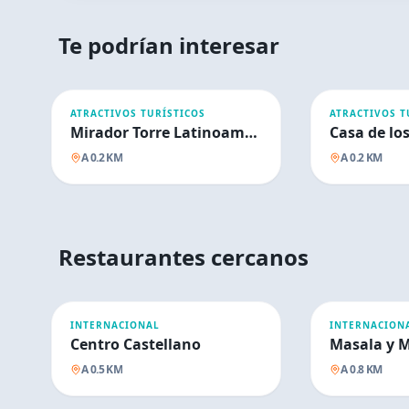
Te podrían interesar
ATRACTIVOS TURÍSTICOS
ATRACTIVOS T
Mirador Torre Latinoamericana
Casa de lo
A
0.2
KM
A
0.2
KM
Restaurantes cercanos
INTERNACIONAL
INTERNACION
Centro Castellano
Masala y 
A
0.5
KM
A
0.8
KM