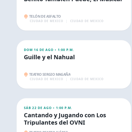
TELÓN DE ASFALTO
CIUDAD DE MEXICO
|
CIUDAD DE MEXICO
AGO
16
FAMILIA
DOM 16 DE AGO
•
1:00 P.M.
Guille y el Nahual
TEATRO SERGIO MAGAÑA
CIUDAD DE MEXICO
|
CIUDAD DE MEXICO
AGO
22
FAMILIA
SÁB 22 DE AGO
•
1:00 P.M.
Cantando y Jugando con Los
Tripulantes del OVNI