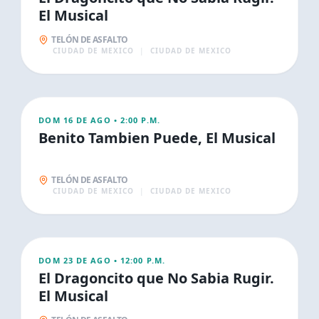
El Musical
TELÓN DE ASFALTO
CIUDAD DE MEXICO
|
CIUDAD DE MEXICO
AGO
16
FAMILIA
DOM 16 DE AGO
•
2:00 P.M.
Benito Tambien Puede, El Musical
TELÓN DE ASFALTO
CIUDAD DE MEXICO
|
CIUDAD DE MEXICO
AGO
23
FAMILIA
DOM 23 DE AGO
•
12:00 P.M.
El Dragoncito que No Sabia Rugir.
El Musical