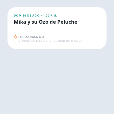
FAMILIA
DOM 30 DE AGO
•
1:00 P.M.
Mika y su Ozo de Peluche
FORO A POCO NO
CIUDAD DE MEXICO
|
CIUDAD DE MEXICO