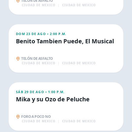
TELÓN DE ASFALTO
CIUDAD DE MEXICO
|
CIUDAD DE MEXICO
AGO
23
FAMILIA
DOM 23 DE AGO
•
2:00 P.M.
Benito Tambien Puede, El Musical
TELÓN DE ASFALTO
CIUDAD DE MEXICO
|
CIUDAD DE MEXICO
AGO
29
FAMILIA
SÁB 29 DE AGO
•
1:00 P.M.
Mika y su Ozo de Peluche
FORO A POCO NO
CIUDAD DE MEXICO
|
CIUDAD DE MEXICO
AGO
30