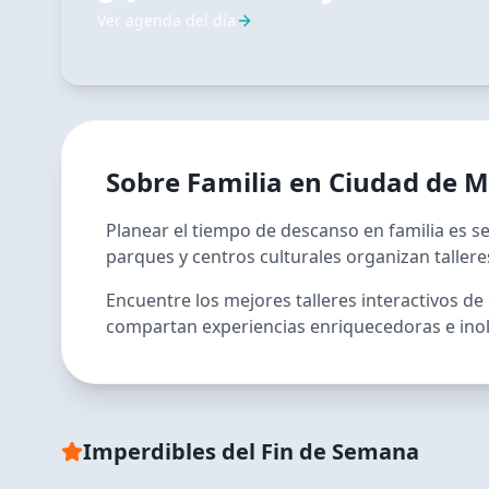
Ver agenda del día
Sobre
Familia
en
Ciudad de M
Planear el tiempo de descanso en familia es se
parques y centros culturales organizan tallere
Encuentre los mejores talleres interactivos de 
compartan experiencias enriquecedoras e inol
RECOMENDADO
Mika y su Ozo de Peluch
Imperdibles del Fin de Semana