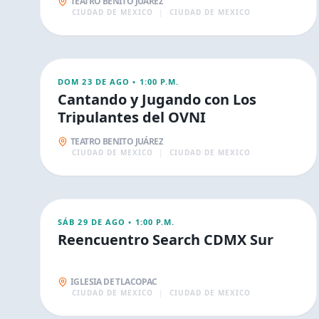
TEATRO BENITO JUÁREZ
CIUDAD DE MEXICO
|
CIUDAD DE MEXICO
AGO
23
FAMILIA
DOM 23 DE AGO
•
1:00 P.M.
Cantando y Jugando con Los
Tripulantes del OVNI
TEATRO BENITO JUÁREZ
CIUDAD DE MEXICO
|
CIUDAD DE MEXICO
AGO
29
FAMILIA
SÁB 29 DE AGO
•
1:00 P.M.
Reencuentro Search CDMX Sur
IGLESIA DE TLACOPAC
CIUDAD DE MEXICO
|
CIUDAD DE MEXICO
AGO
30