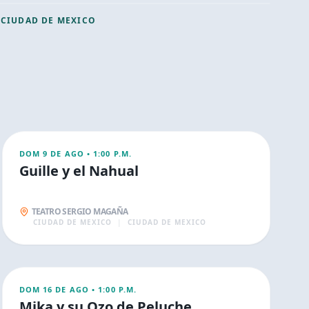
CIUDAD DE MEXICO
AGO
9
FAMILIA
DOM 9 DE AGO
•
1:00 P.M.
Guille y el Nahual
TEATRO SERGIO MAGAÑA
CIUDAD DE MEXICO
|
CIUDAD DE MEXICO
AGO
16
FAMILIA
DOM 16 DE AGO
•
1:00 P.M.
Mika y su Ozo de Peluche