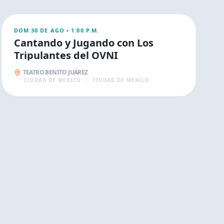
FAMILIA
DOM 30 DE AGO
•
1:00 P.M.
Cantando y Jugando con Los
Tripulantes del OVNI
TEATRO BENITO JUÁREZ
CIUDAD DE MEXICO
|
CIUDAD DE MEXICO