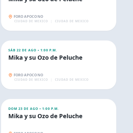
FORO A POCO NO
CIUDAD DE MEXICO
|
CIUDAD DE MEXICO
AGO
22
FAMILIA
SÁB 22 DE AGO
•
1:00 P.M.
Mika y su Ozo de Peluche
FORO A POCO NO
CIUDAD DE MEXICO
|
CIUDAD DE MEXICO
AGO
23
FAMILIA
DOM 23 DE AGO
•
1:00 P.M.
Mika y su Ozo de Peluche