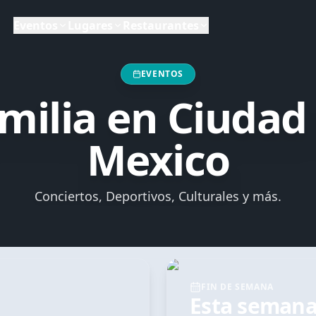
Eventos
Lugares
Restaurantes
a,
Ciudad de México
, Mexico
EVENTOS
milia
en
Ciudad
Mexico
Conciertos, Deportivos, Culturales y más.
FIN DE SEMANA
Esta seman