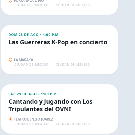
FORO A POCO NO
CIUDAD DE MEXICO
|
CIUDAD DE MEXICO
AGO
23
FAMILIA
DOM 23 DE AGO
•
4:00 P.M.
Las Guerreras K-Pop en concierto
LA MARAKA
CIUDAD DE MEXICO
|
CIUDAD DE MEXICO
AGO
29
FAMILIA
SÁB 29 DE AGO
•
1:00 P.M.
Cantando y Jugando con Los
Tripulantes del OVNI
TEATRO BENITO JUÁREZ
CIUDAD DE MEXICO
|
CIUDAD DE MEXICO
AGO
30