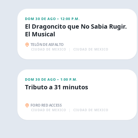
FAMILIA
DOM 30 DE AGO
•
12:00 P.M.
El Dragoncito que No Sabia Rugir.
El Musical
TELÓN DE ASFALTO
CIUDAD DE MEXICO
|
CIUDAD DE MEXICO
AGO
30
FAMILIA
DOM 30 DE AGO
•
1:00 P.M.
Tributo a 31 minutos
FORO RED ACCESS
CIUDAD DE MEXICO
|
CIUDAD DE MEXICO