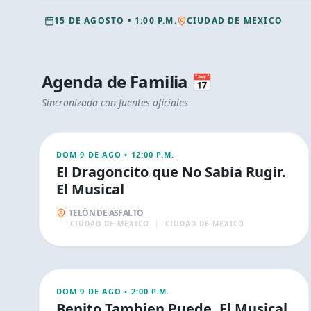
15 DE AGOSTO
•
1:00 P.M.
CIUDAD DE MEXICO
Agenda de
Familia
📅
AGO
Sincronizada con fuentes oficiales
9
FAMILIA
DOM 9 DE AGO
•
12:00 P.M.
El Dragoncito que No Sabia Rugir.
El Musical
TELÓN DE ASFALTO
CIUDAD DE MEXICO
|
CIUDAD DE MEXICO
AGO
9
FAMILIA
DOM 9 DE AGO
•
2:00 P.M.
Benito Tambien Puede, El Musical