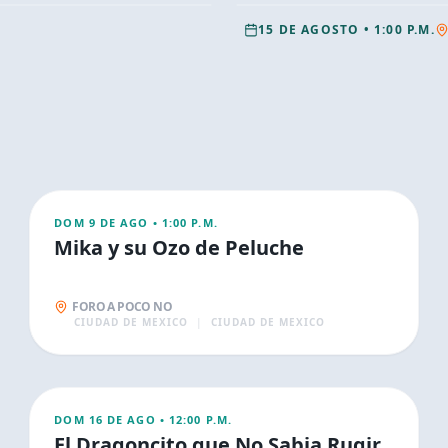
15 DE AGOSTO
•
1:00 P.M.
AGO
9
FAMILIA
DOM 9 DE AGO
•
1:00 P.M.
Mika y su Ozo de Peluche
FORO A POCO NO
CIUDAD DE MEXICO
|
CIUDAD DE MEXICO
AGO
16
FAMILIA
DOM 16 DE AGO
•
12:00 P.M.
El Dragoncito que No Sabia Rugir.