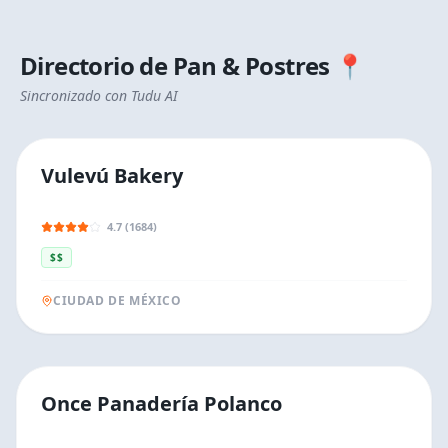
Directorio de
Pan & Postres
📍
Sincronizado con Tudu AI
Vulevú Bakery
4.7 (1684)
$$
CIUDAD DE MÉXICO
Once Panadería Polanco