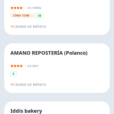
4.5 (10555)
CÓMO COMÍ 🍽️
$$
CIUDAD DE MÉXICO
AMANO REPOSTERÍA (Polanco)
4.4 (261)
$
CIUDAD DE MÉXICO
Iddis bakery