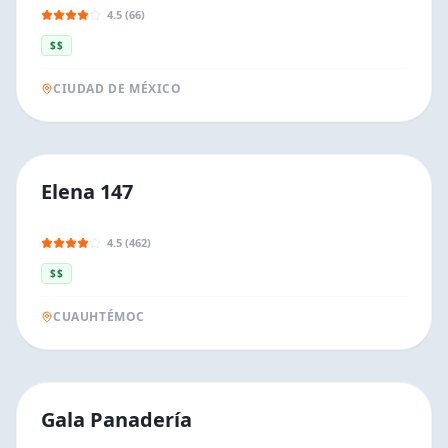
4.5 (66)
$$
CIUDAD DE MÉXICO
Elena 147
4.5 (462)
$$
CUAUHTÉMOC
Gala Panadería