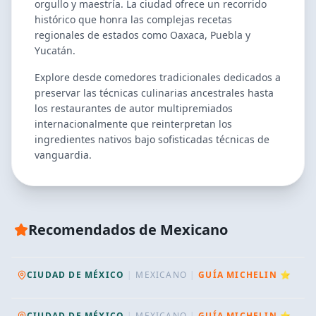
orgullo y maestría. La ciudad ofrece un recorrido
histórico que honra las complejas recetas
regionales de estados como Oaxaca, Puebla y
Yucatán.
Explore desde comedores tradicionales dedicados a
preservar las técnicas culinarias ancestrales hasta
los restaurantes de autor multipremiados
internacionalmente que reinterpretan los
ingredientes nativos bajo sofisticadas técnicas de
vanguardia.
RECOMENDADO TUDU
Recomendados de
Mexicano
Esquina Común
RECOMENDADO TUDU
Filigrana
CIUDAD DE MÉXICO
|
MEXICANO
|
GUÍA MICHELIN ⭐
CIUDAD DE MÉXICO
|
MEXICANO
|
GUÍA MICHELIN ⭐