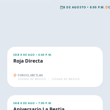
8 DE AGOSTO
•
8:00 P.M.
AGO
9
CONCIERTOS
SÁB 8 DE AGO
•
6:00 P.M.
Roja Directa
FORO EL MICTLAN
CIUDAD DE MEXICO
|
CIUDAD DE MEXICO
AGO
9
CONCIERTOS
SÁB 8 DE AGO
•
7:00 P.M.
Aniversario La Bestia