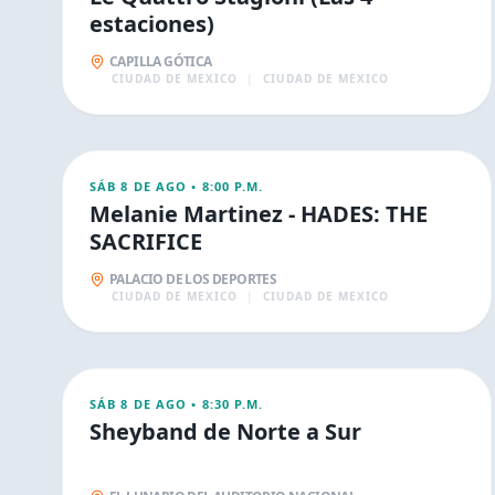
estaciones)
CAPILLA GÓTICA
CIUDAD DE MEXICO
|
CIUDAD DE MEXICO
AGO
9
CONCIERTOS
SÁB 8 DE AGO
•
8:00 P.M.
Melanie Martinez - HADES: THE
SACRIFICE
PALACIO DE LOS DEPORTES
CIUDAD DE MEXICO
|
CIUDAD DE MEXICO
AGO
9
CONCIERTOS
SÁB 8 DE AGO
•
8:30 P.M.
Sheyband de Norte a Sur