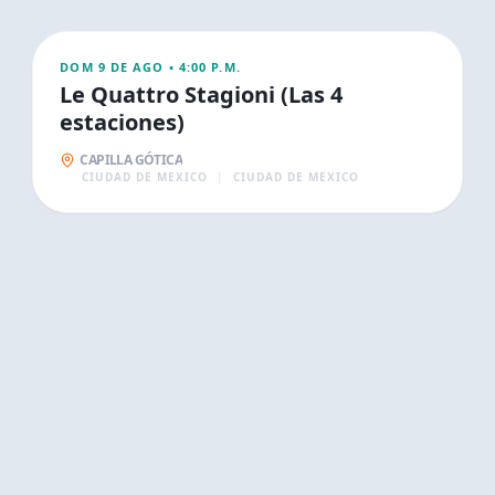
CONCIERTOS
DOM 9 DE AGO
•
4:00 P.M.
Le Quattro Stagioni (Las 4
estaciones)
CAPILLA GÓTICA
CIUDAD DE MEXICO
|
CIUDAD DE MEXICO