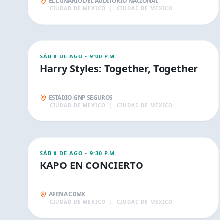
EL LUNARIO DEL AUDITORIO NACIONAL
CIUDAD DE MEXICO
|
CIUDAD DE MEXICO
AGO
9
CONCIERTOS
SÁB 8 DE AGO
•
9:00 P.M.
Harry Styles: Together, Together
ESTADIO GNP SEGUROS
CIUDAD DE MEXICO
|
CIUDAD DE MEXICO
AGO
9
CONCIERTOS
SÁB 8 DE AGO
•
9:30 P.M.
KAPO EN CONCIERTO
ARENA CDMX
CIUDAD DE MÉXICO
|
CIUDAD DE MEXICO
AGO
9