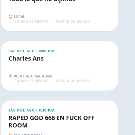
LOCAL
CIUDAD DE MEXICO
|
CIUDAD DE MEXICO
AGO
9
CONCIERTOS
SÁB 8 DE AGO
•
8:00 P.M.
Charles Ans
AUDITORIO NACIONAL
CIUDAD DE MEXICO
|
CIUDAD DE MEXICO
AGO
9
CONCIERTOS
SÁB 8 DE AGO
•
8:30 P.M.
RAPED GOD 666 EN FUCK OFF
ROOM