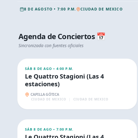
8 DE AGOSTO
•
7:00 P.M.
CIUDAD DE MEXICO
Agenda de
Conciertos
📅
AGO
Sincronizada con fuentes oficiales
8
CONCIERTOS
SÁB 8 DE AGO
•
4:00 P.M.
Le Quattro Stagioni (Las 4
estaciones)
CAPILLA GÓTICA
CIUDAD DE MEXICO
|
CIUDAD DE MEXICO
AGO
9
CONCIERTOS
SÁB 8 DE AGO
•
7:00 P.M.
Le Quattro Stagioni (Las 4