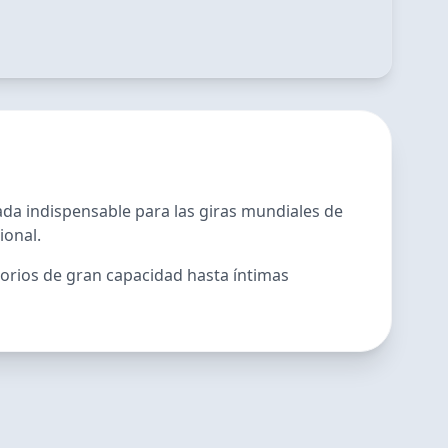
rada indispensable para las giras mundiales de
ional.
orios de gran capacidad hasta íntimas
SAN-HA FANCON [JUST,
 in MEXICO