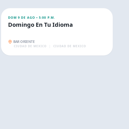
CONCIERTOS
DOM 9 DE AGO
•
5:00 P.M.
Domingo En Tu Idioma
BAR ORIENTE
CIUDAD DE MEXICO
|
CIUDAD DE MEXICO