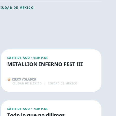
CIUDAD DE MEXICO
AGO
9
CONCIERTOS
SÁB 8 DE AGO
•
6:30 P.M.
METALLION INFERNO FEST III
CIRCO VOLADOR
CIUDAD DE MÉXICO
|
CIUDAD DE MEXICO
AGO
9
CONCIERTOS
SÁB 8 DE AGO
•
7:30 P.M.
Todo lo que no dijimos