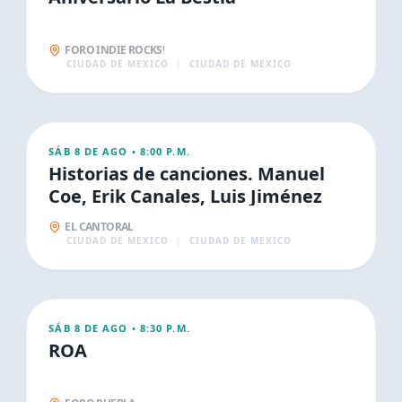
FORO INDIE ROCKS!
CIUDAD DE MEXICO
|
CIUDAD DE MEXICO
AGO
9
CONCIERTOS
SÁB 8 DE AGO
•
8:00 P.M.
Historias de canciones. Manuel
Coe, Erik Canales, Luis Jiménez
EL CANTORAL
CIUDAD DE MEXICO
|
CIUDAD DE MEXICO
AGO
9
CONCIERTOS
SÁB 8 DE AGO
•
8:30 P.M.
ROA