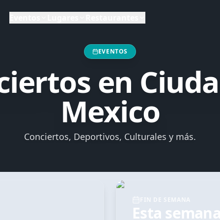
Eventos
Lugares
Restaurantes
a,
Ciudad de México
, Mexico
EVENTOS
ciertos
en
Ciuda
Mexico
Conciertos, Deportivos, Culturales y más.
FIN DE SEMANA
Esta seman