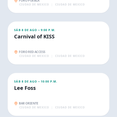
FORO PUEBLA
CIUDAD DE MEXICO
|
CIUDAD DE MEXICO
AGO
9
CONCIERTOS
SÁB 8 DE AGO
•
9:00 P.M.
Carnival of KISS
FORO RED ACCESS
CIUDAD DE MEXICO
|
CIUDAD DE MEXICO
AGO
9
CONCIERTOS
SÁB 8 DE AGO
•
10:00 P.M.
Lee Foss
BAR ORIENTE
CIUDAD DE MEXICO
|
CIUDAD DE MEXICO
AGO
9