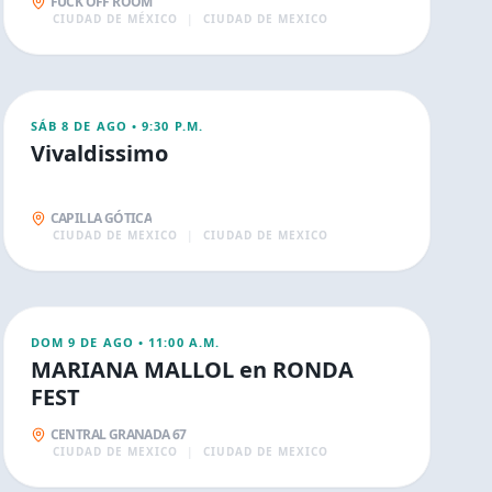
FUCK OFF ROOM
CIUDAD DE MÉXICO
|
CIUDAD DE MEXICO
AGO
9
CONCIERTOS
SÁB 8 DE AGO
•
9:30 P.M.
Vivaldissimo
CAPILLA GÓTICA
CIUDAD DE MEXICO
|
CIUDAD DE MEXICO
AGO
9
CONCIERTOS
DOM 9 DE AGO
•
11:00 A.M.
MARIANA MALLOL en RONDA
FEST
CENTRAL GRANADA 67
CIUDAD DE MEXICO
|
CIUDAD DE MEXICO
AGO
9