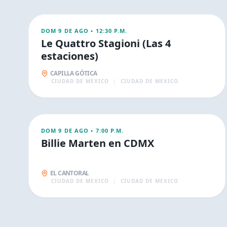
CONCIERTOS
DOM 9 DE AGO
•
12:30 P.M.
Le Quattro Stagioni (Las 4
estaciones)
CAPILLA GÓTICA
CIUDAD DE MEXICO
|
CIUDAD DE MEXICO
AGO
10
CONCIERTOS
DOM 9 DE AGO
•
7:00 P.M.
Billie Marten en CDMX
EL CANTORAL
CIUDAD DE MEXICO
|
CIUDAD DE MEXICO