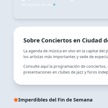
Ver agenda del día
Sobre
Conciertos
en
Ciudad d
La agenda de música en vivo en la capital del p
los artistas más importantes y sede de especta
Consulte aquí la programación de conciertos,
presentaciones en clubes de jazz y foros inde
RECOMENDADO
La Calandria: Ensamble 
Grandes Vientos
Imperdibles del Fin de Semana