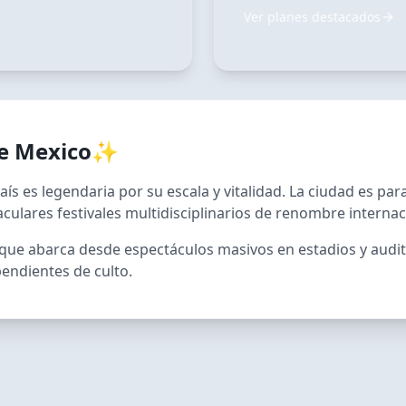
Ver planes destacados
e Mexico
✨
aís es legendaria por su escala y vitalidad. La ciudad es pa
culares festivales multidisciplinarios de renombre internac
 que abarca desde espectáculos masivos en estadios y audit
pendientes de culto.
RECOMENDADO
de los
2026 YOON 
NO REASON]