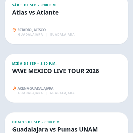
DEPORTIVOS
SÁB 5 DE SEP
•
9:00 P.M.
Atlas vs Atlante
ESTADIO JALISCO
GUADALAJARA
|
GUADALAJARA
SEP
10
DEPORTIVOS
MIÉ 9 DE SEP
•
8:30 P.M.
WWE MEXICO LIVE TOUR 2026
ARENA GUADALAJARA
GUADALAJARA
|
GUADALAJARA
SEP
14
DEPORTIVOS
DOM 13 DE SEP
•
6:00 P.M.
Guadalajara vs Pumas UNAM