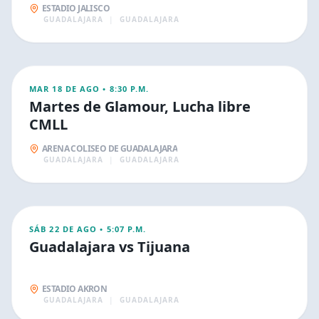
ESTADIO JALISCO
GUADALAJARA
|
GUADALAJARA
AGO
19
DEPORTIVOS
MAR 18 DE AGO
•
8:30 P.M.
Martes de Glamour, Lucha libre
CMLL
ARENA COLISEO DE GUADALAJARA
GUADALAJARA
|
GUADALAJARA
AGO
22
DEPORTIVOS
SÁB 22 DE AGO
•
5:07 P.M.
Guadalajara vs Tijuana
ESTADIO AKRON
GUADALAJARA
|
GUADALAJARA
AGO