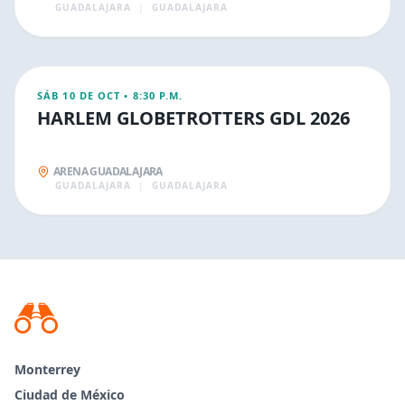
GUADALAJARA
|
GUADALAJARA
OCT
11
DEPORTIVOS
SÁB 10 DE OCT
•
8:30 P.M.
HARLEM GLOBETROTTERS GDL 2026
ARENA GUADALAJARA
GUADALAJARA
|
GUADALAJARA
Monterrey
Ciudad de México