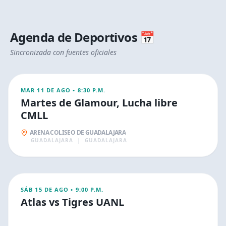
Agenda de
Deportivos
📅
AGO
Sincronizada con fuentes oficiales
12
DEPORTIVOS
MAR 11 DE AGO
•
8:30 P.M.
Martes de Glamour, Lucha libre
CMLL
ARENA COLISEO DE GUADALAJARA
GUADALAJARA
|
GUADALAJARA
AGO
16
DEPORTIVOS
SÁB 15 DE AGO
•
9:00 P.M.
Atlas vs Tigres UANL