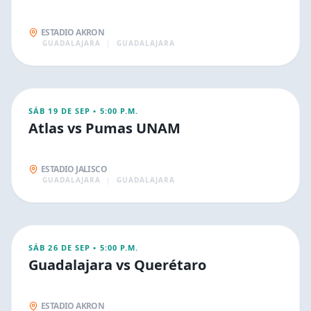
ESTADIO AKRON
GUADALAJARA
|
GUADALAJARA
SEP
19
DEPORTIVOS
SÁB 19 DE SEP
•
5:00 P.M.
Atlas vs Pumas UNAM
ESTADIO JALISCO
GUADALAJARA
|
GUADALAJARA
SEP
26
DEPORTIVOS
SÁB 26 DE SEP
•
5:00 P.M.
Guadalajara vs Querétaro
ESTADIO AKRON