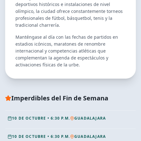
deportivos históricos e instalaciones de nivel
olímpico, la ciudad ofrece constantemente torneos
profesionales de fútbol, básquetbol, tenis y la
tradicional charrería.
Manténgase al día con las fechas de partidos en
estadios icónicos, maratones de renombre
internacional y competencias atléticas que
complementan la agenda de espectáculos y
activaciones físicas de la urbe.
RECOMENDADO
Imperdibles del Fin de Semana
MAGIC PASS GDL 2026
RECOMENDADO
CELEBRITY COURT PASS GDL 2026
10 DE OCTUBRE
•
6:30 P.M.
GUADALAJARA
10 DE OCTUBRE
•
6:30 P.M.
GUADALAJARA