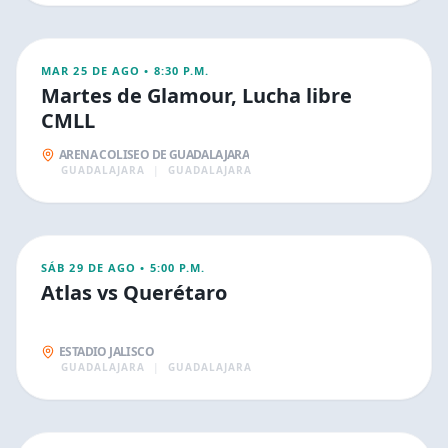
26
DEPORTIVOS
MAR 25 DE AGO
•
8:30 P.M.
Martes de Glamour, Lucha libre
CMLL
ARENA COLISEO DE GUADALAJARA
GUADALAJARA
|
GUADALAJARA
AGO
29
DEPORTIVOS
SÁB 29 DE AGO
•
5:00 P.M.
Atlas vs Querétaro
ESTADIO JALISCO
GUADALAJARA
|
GUADALAJARA
SEP
6