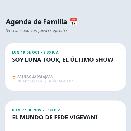
Agenda de
Familia
📅
OCT
Sincronizada con fuentes oficiales
20
FAMILIA
LUN 19 DE OCT
•
8:30 P.M.
SOY LUNA TOUR, EL ÚLTIMO SHOW
ARENA GUADALAJARA
GUADALAJARA
|
GUADALAJARA
NOV
23
FAMILIA
DOM 22 DE NOV
•
6:30 P.M.
EL MUNDO DE FEDE VIGEVANI