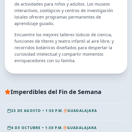
de actividades para niños y adultos. Los museos
interactivos, zoológicos y centros de investigación
locales ofrecen programas permanentes de
aprendizaje guiado.
Encuentre los mejores talleres lúdicos de ciencia,
funciones de títeres y teatro infantil al aire libre, y
recorridos botánicos diseñados para despertar la
curiosidad intelectual y compartir momentos
enriquecedores con su familia.
RECOMENDADO
Imperdibles del Fin de Semana
Érase una vez en puntas
RECOMENDADO
Merlina. Un Oscuro Musical | 04 oct
2026, 01:30 pm
23 DE AGOSTO
•
1:30 P.M.
GUADALAJARA
4 DE OCTUBRE
•
1:30 P.M.
GUADALAJARA