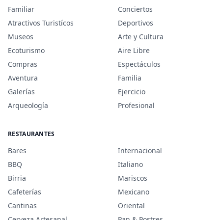
Familiar
Conciertos
Atractivos Turistícos
Deportivos
Museos
Arte y Cultura
Ecoturismo
Aire Libre
Compras
Espectáculos
Aventura
Familia
Galerías
Ejercicio
Arqueología
Profesional
RESTAURANTES
Bares
Internacional
BBQ
Italiano
Birria
Mariscos
Cafeterías
Mexicano
Cantinas
Oriental
Cerveza Artesanal
Pan & Postres