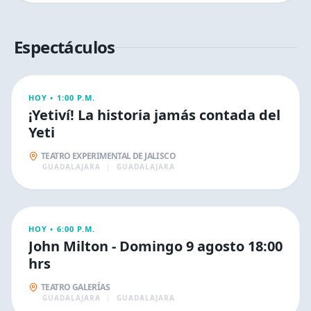
Espectáculos
ESPECTÁCULOS
HOY •
1:00 P.M.
¡Yetiví! La historia jamás contada del
Yeti
TEATRO EXPERIMENTAL DE JALISCO
GUADALAJARA
|
GUADALAJARA
ESPECTÁCULOS
HOY •
6:00 P.M.
John Milton - Domingo 9 agosto 18:00
hrs
TEATRO GALERÍAS
GUADALAJARA
|
GUADALAJARA