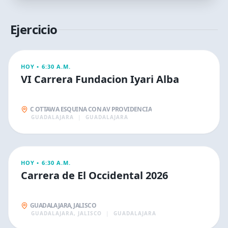
Ejercicio
EJERCICIO
HOY •
6:30 A.M.
VI Carrera Fundacion Iyari Alba
C OTTAWA ESQUINA CON AV PROVIDENCIA
GUADALAJARA
|
GUADALAJARA
EJERCICIO
HOY •
6:30 A.M.
Carrera de El Occidental 2026
GUADALAJARA, JALISCO
GUADALAJARA, JALISCO
|
GUADALAJARA