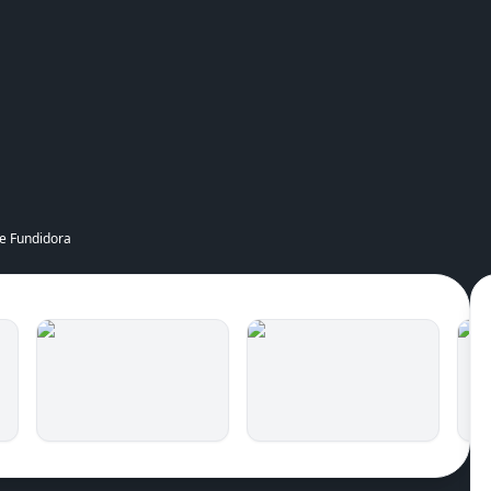
errey
,
Nuevo León
, Mexico
e Fundidora