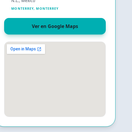
N.L., México
MONTERREY
,
MONTERREY
Ver en Google Maps