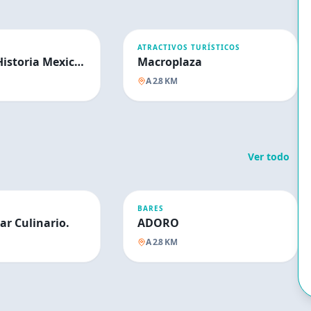
ATRACTIVOS TURÍSTICOS
Museo de Historia Mexicana
Macroplaza
A
2.8
KM
Ver todo
BARES
ar Culinario.
ADORO
A
2.8
KM