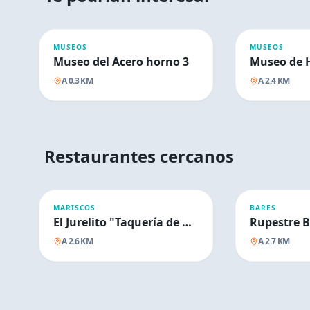
MUSEOS
MUSEOS
Museo del Acero horno 3
A
0.3
KM
A
2.4
KM
Restaurantes cercanos
MARISCOS
BARES
El Jurelito "Taquería de Mar"
Rupestre B
A
2.6
KM
A
2.7
KM